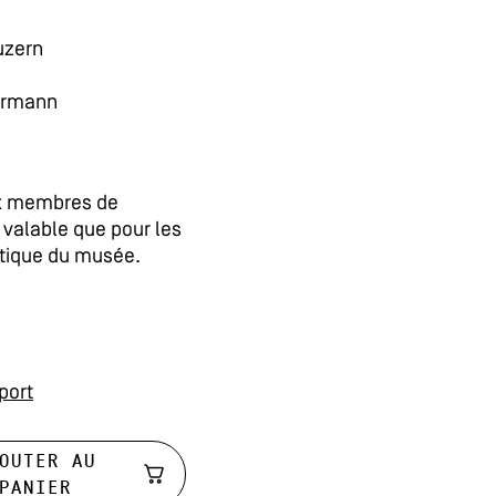
uzern
ermann
ux membres de
 valable que pour les
utique du musée.
 port
OUTER AU
PANIER