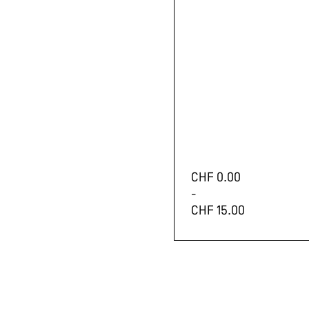
CHF
0.00
-
CHF
15.00
Ce
produit
présente
plusieurs
variantes.