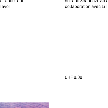
 at Once. Une
Shirana Shahbazi. All 
 Tavor
collaboration avec Li 
CHF
0.00